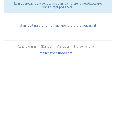
Для возможности оставлять записи на стене необходимо
зарегистрироваться.
Записей на стене нет, вы можете стать первым!
Аудиокниги
Жанры
Авторы
Исполнители
mail@sweetbook.net