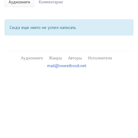
Аудиокниги
Комментарии
Сюда еще никто не успел написать
Аудиокниги
Жанры
Авторы
Исполнители
mail@sweetbook.net