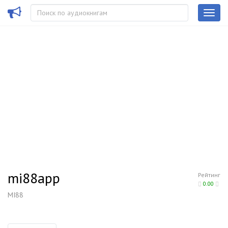
mi88app
Рейтинг
0.00
MI88