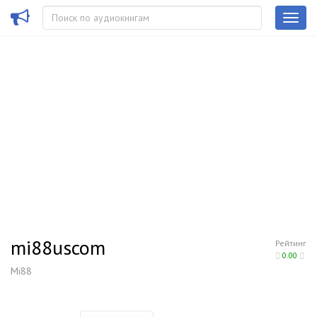
mi88uscom
Рейтинг
0.00
Mi88