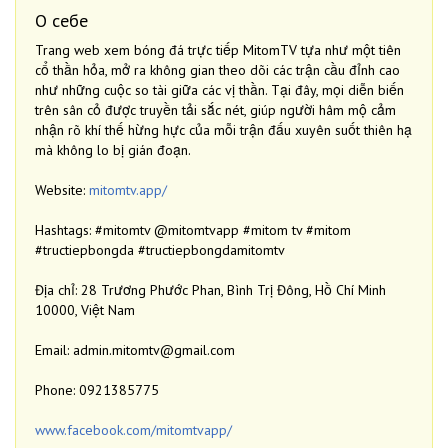
О себе
Trang web xem bóng đá trực tiếp MitomTV tựa như một tiên
cổ thần hỏa, mở ra không gian theo dõi các trận cầu đỉnh cao
như những cuộc so tài giữa các vị thần. Tại đây, mọi diễn biến
trên sân cỏ được truyền tải sắc nét, giúp người hâm mộ cảm
nhận rõ khí thế hừng hực của mỗi trận đấu xuyên suốt thiên hạ
mà không lo bị gián đoạn.
Website:
mitomtv.app/
Hashtags: #mitomtv @mitomtvapp #mitom tv #mitom
#tructiepbongda #tructiepbongdamitomtv
Địa chỉ: 28 Trương Phước Phan, Bình Trị Đông, Hồ Chí Minh
10000, Việt Nam
Email: admin.mitomtv@gmail.com
Phone: 0921385775
www.facebook.com/mitomtvapp/