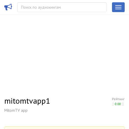
mitomtvapp1
Рейтинг
0.00
MitomTV app