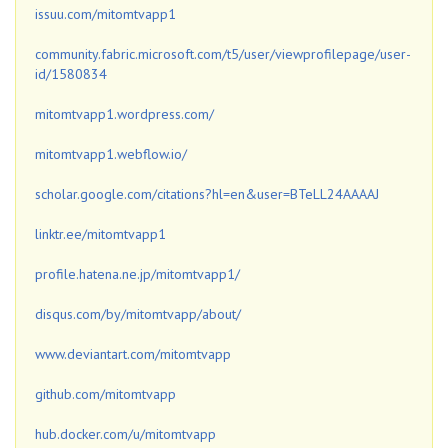
issuu.com/mitomtvapp1
community.fabric.microsoft.com/t5/user/viewprofilepage/user-
id/1580834
mitomtvapp1.wordpress.com/
mitomtvapp1.webflow.io/
scholar.google.com/citations?hl=en&user=BTeLL24AAAAJ
linktr.ee/mitomtvapp1
profile.hatena.ne.jp/mitomtvapp1/
disqus.com/by/mitomtvapp/about/
www.deviantart.com/mitomtvapp
github.com/mitomtvapp
hub.docker.com/u/mitomtvapp