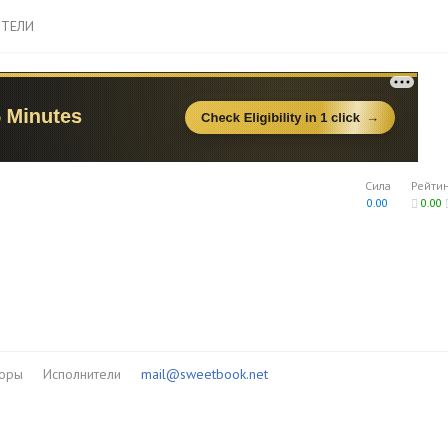
ТЕЛИ
Сила
Рейти
0.00
0.00
торы
Исполнители
mail@sweetbook.net