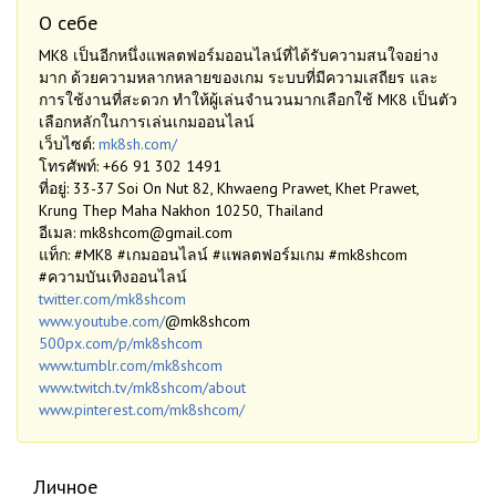
О себе
MK8 เป็นอีกหนึ่งแพลตฟอร์มออนไลน์ที่ได้รับความสนใจอย่าง
มาก ด้วยความหลากหลายของเกม ระบบที่มีความเสถียร และ
การใช้งานที่สะดวก ทำให้ผู้เล่นจำนวนมากเลือกใช้ MK8 เป็นตัว
เลือกหลักในการเล่นเกมออนไลน์
เว็บไซต์:
mk8sh.com/
โทรศัพท์: +66 91 302 1491
ที่อยู่: 33-37 Soi On Nut 82, Khwaeng Prawet, Khet Prawet,
Krung Thep Maha Nakhon 10250, Thailand
อีเมล: mk8shcom@gmail.com
แท็ก: #MK8 #เกมออนไลน์ #แพลตฟอร์มเกม #mk8shcom
#ความบันเทิงออนไลน์
twitter.com/mk8shcom
www.youtube.com/
@mk8shcom
500px.com/p/mk8shcom
www.tumblr.com/mk8shcom
www.twitch.tv/mk8shcom/about
www.pinterest.com/mk8shcom/
Личное