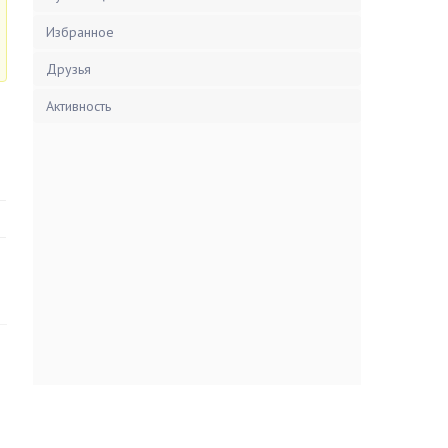
Избранное
Друзья
Активность