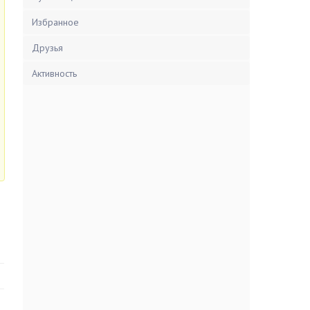
Избранное
Друзья
Активность