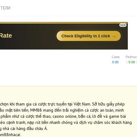
ТЕЛИ
Сила
Рейти
0.00
0.00
chọn khi tham gia cá cược trực tuyến tại Việt Nam. Sở hữu giấy phép
ảo mật tiên tiến, MM88 mang đến trải nghiệm cá cược an toàn, minh
phẩm như cá cược thể thao, casino online, bắn cá, lô đề và game bài
ệ kèo cạnh tranh, nạp rút tiền nhanh chóng và dịch vụ chăm sóc khách hàng
 nhà cái hàng đầu châu Á.
m88nhacai