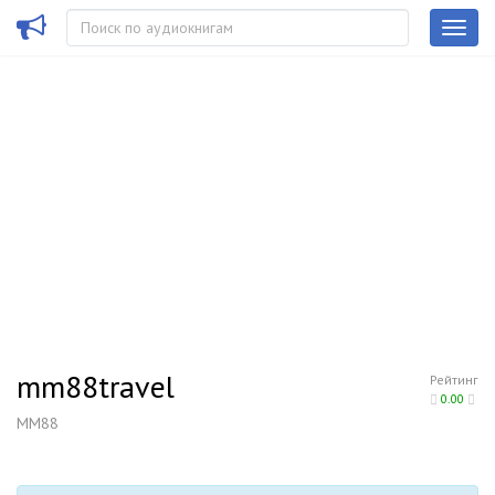
mm88travel
Рейтинг
0.00
MM88