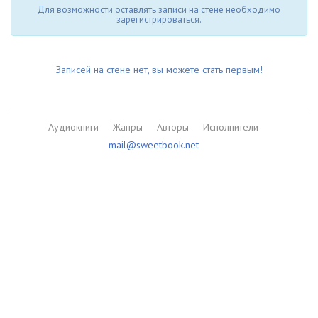
Для возможности оставлять записи на стене необходимо
зарегистрироваться.
Записей на стене нет, вы можете стать первым!
Аудиокниги
Жанры
Авторы
Исполнители
mail@sweetbook.net