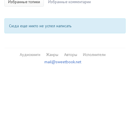
Избранные топики
Избранные комментарии
Сюда еще никто не успел написать
Аудиокниги
Жанры
Авторы
Исполнители
mail@sweetbook.net