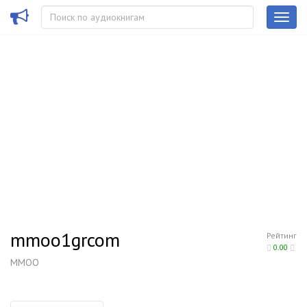
mmoo1grcom
Рейтинг
0.00
MMOO