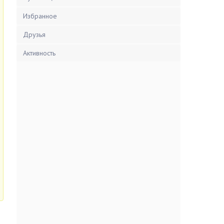
Избранное
Друзья
Активность