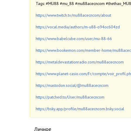
Tags: #MU88 #mu_88 #mu88acecncom #thethao_MU88
https://www.twitch.tv/mu88acecncom/about
https://vocal.media/authors/m-u88-o94oc604zd
https://www.babelcube.com/user/mu-88-66
https://www.bookemon.com/member-home/mu88ace
https://metaldevastationradio.com/mu88acecncom
https://www.planet-casio.com/Fr/compte/voir_profi
https://mastodon.social/@mu88acecncom
https://patched.to/User/mu88acecncom
https://bsky.app/profile/mu88acecncom.bsky.social
Личное