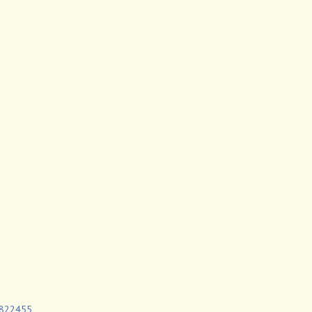
s
9822455