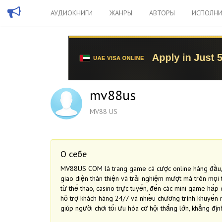
АУДИОКНИГИ
ЖАНРЫ
АВТОРЫ
ИСПОЛНИ
mv88us
MV88 US
О себе
MV88US COM là trang game cá cược online hàng đầu, 
giao diện thân thiện và trải nghiệm mượt mà trên mọi 
từ thể thao, casino trực tuyến, đến các mini game hấ
hỗ trợ khách hàng 24/7 và nhiều chương trình khuyến
giúp người chơi tối ưu hóa cơ hội thắng lớn, khẳng địn