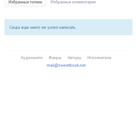
Избранные топики
Избранные комментарии
Сюда еще никто не успел написать
Аудиокниги
Жанры
Авторы
Исполнители
mail@sweetbook.net