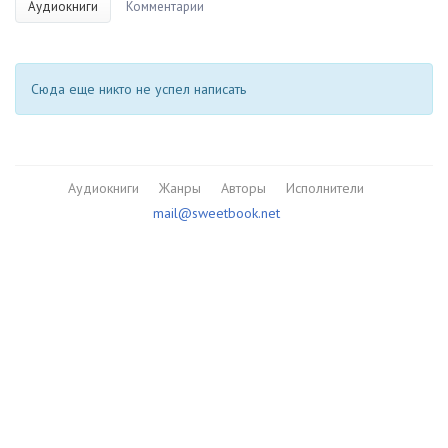
Аудиокниги
Комментарии
Сюда еще никто не успел написать
Аудиокниги
Жанры
Авторы
Исполнители
mail@sweetbook.net