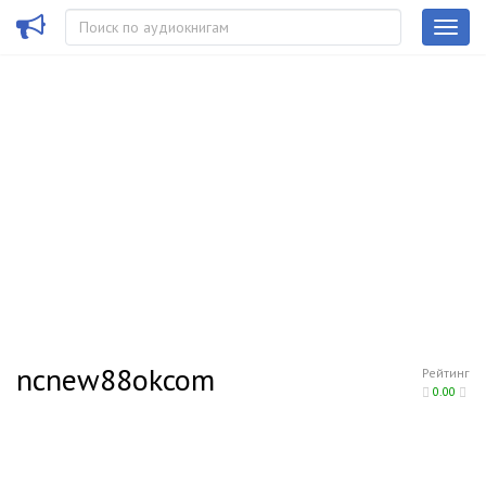
ncnew88okcom
Рейтинг
0.00