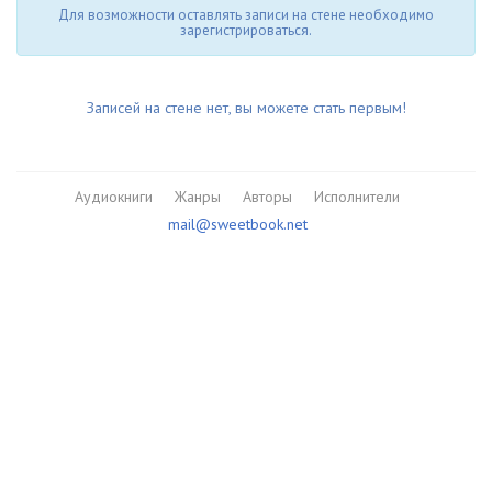
Для возможности оставлять записи на стене необходимо
зарегистрироваться.
Записей на стене нет, вы можете стать первым!
Аудиокниги
Жанры
Авторы
Исполнители
mail@sweetbook.net