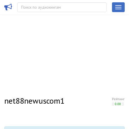
net88newuscom1
Рейтинг
0.00