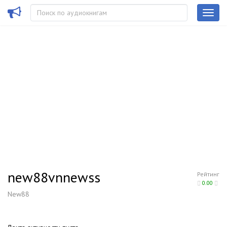
new88vnnewss
Рейтинг
0.00
New88