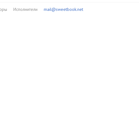
торы
Исполнители
mail@sweetbook.net