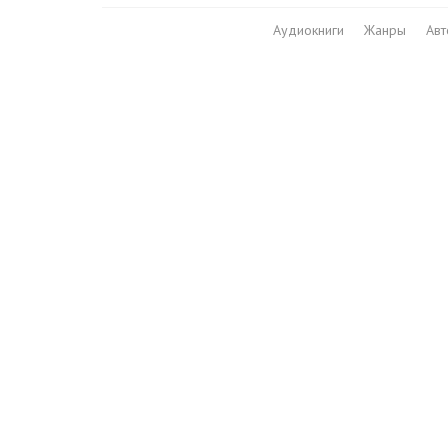
Аудиокниги
Жанры
Ав