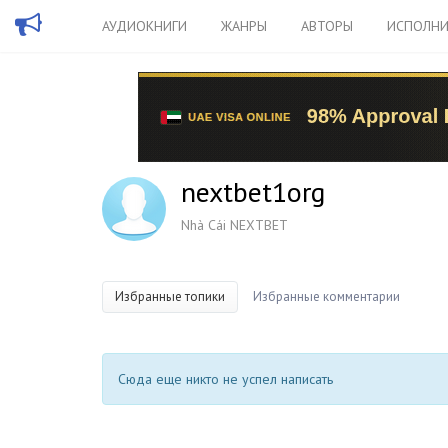
АУДИОКНИГИ
ЖАНРЫ
АВТОРЫ
ИСПОЛНИ
nextbet1org
Nhà Cái NEXTBET
Избранные топики
Избранные комментарии
Сюда еще никто не успел написать