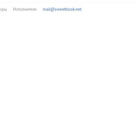
торы
Исполнители
mail@sweetbook.net