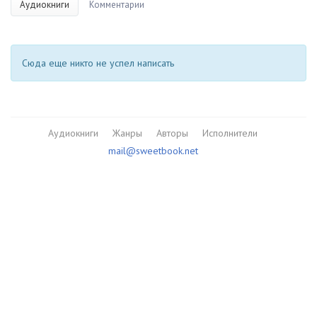
Аудиокниги
Комментарии
Сюда еще никто не успел написать
Аудиокниги
Жанры
Авторы
Исполнители
mail@sweetbook.net