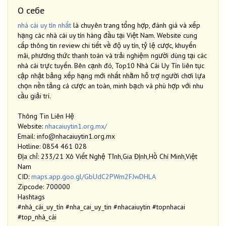
О себе
nhà cái uy tín nhất
là chuyên trang tổng hợp, đánh giá và xếp
hạng các nhà cái uy tín hàng đầu tại Việt Nam. Website cung
cấp thông tin review chi tiết về độ uy tín, tỷ lệ cược, khuyến
mãi, phương thức thanh toán và trải nghiệm người dùng tại các
nhà cái trực tuyến. Bên cạnh đó, Top10 Nhà Cái Uy Tín liên tục
cập nhật bảng xếp hạng mới nhất nhằm hỗ trợ người chơi lựa
chọn nền tảng cá cược an toàn, minh bạch và phù hợp với nhu
cầu giải trí.
Thông Tin Liên Hệ
Website:
nhacaiuytin1.org.mx/
Email: info@nhacaiuytin1.org.mx
Hotline: 0854 461 028
Địa chỉ: 233/21 Xô Viết Nghệ Tĩnh,Gia Định,Hồ Chí Minh,Việt
Nam
CID:
maps.app.goo.gl/GbUdC2PWm2FJwDHLA
Zipcode: 700000
Hashtags
#nhà_cái_uy_tín #nha_cai_uy_tin #nhacaiuytin #topnhacai
#top_nhà_cái