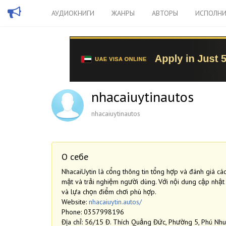
АУДИОКНИГИ
ЖАНРЫ
АВТОРЫ
ИСПОЛНИ
nhacaiuytinautos
nhacaiuytinautos
О себе
NhacaiUytin là cổng thông tin tổng hợp và đánh giá các
mật và trải nghiệm người dùng. Với nội dung cập nhật 
và lựa chọn điểm chơi phù hợp.
Website:
nhacaiuytin.autos/
Phone: 0357998196
Địa chỉ: 56/15 Đ. Thích Quảng Đức, Phường 5, Phú Nh