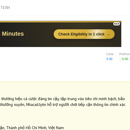
ТЕЛИ
Сила
Рейти
0.00
0.00
 thương hiệu cá cược đáng tin cậy, tập trung vào tiêu chí minh bạch, bảo
thường xuyên, NhacaiUytin hỗ trợ người chơi tiếp cận thông tin chính xác
uận, Thành phố Hồ Chí Minh, Việt Nam