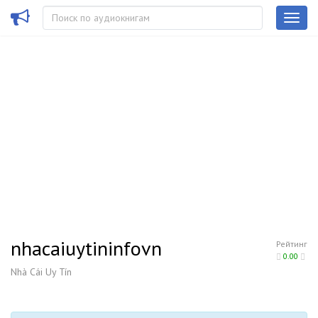
nhacaiuytininfovn
Рейтинг
0.00
Nhà Cái Uy Tín