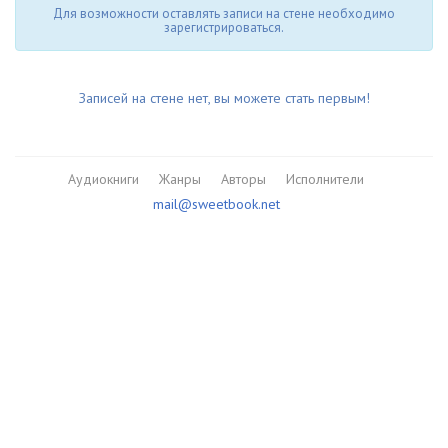
Для возможности оставлять записи на стене необходимо
зарегистрироваться.
Записей на стене нет, вы можете стать первым!
Аудиокниги
Жанры
Авторы
Исполнители
mail@sweetbook.net