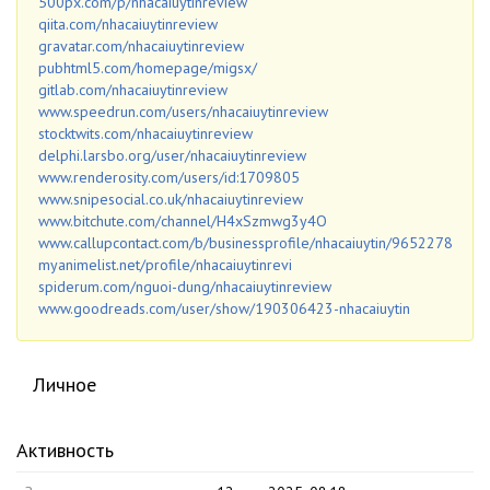
500px.com/p/nhacaiuytinreview
qiita.com/nhacaiuytinreview
gravatar.com/nhacaiuytinreview
pubhtml5.com/homepage/migsx/
gitlab.com/nhacaiuytinreview
www.speedrun.com/users/nhacaiuytinreview
stocktwits.com/nhacaiuytinreview
delphi.larsbo.org/user/nhacaiuytinreview
www.renderosity.com/users/id:1709805
www.snipesocial.co.uk/nhacaiuytinreview
www.bitchute.com/channel/H4xSzmwg3y4O
www.callupcontact.com/b/businessprofile/nhacaiuytin/9652278
myanimelist.net/profile/nhacaiuytinrevi
spiderum.com/nguoi-dung/nhacaiuytinreview
www.goodreads.com/user/show/190306423-nhacaiuytin
Личное
Активность