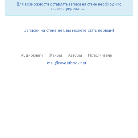
Для возможности оставлять записи на стене необходимо
зарегистрироваться.
Записей на стене нет, вы можете стать первым!
Аудиокниги
Жанры
Авторы
Исполнители
mail@sweetbook.net