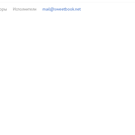
торы
Исполнители
mail@sweetbook.net