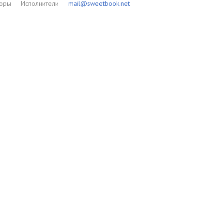
торы
Исполнители
mail@sweetbook.net