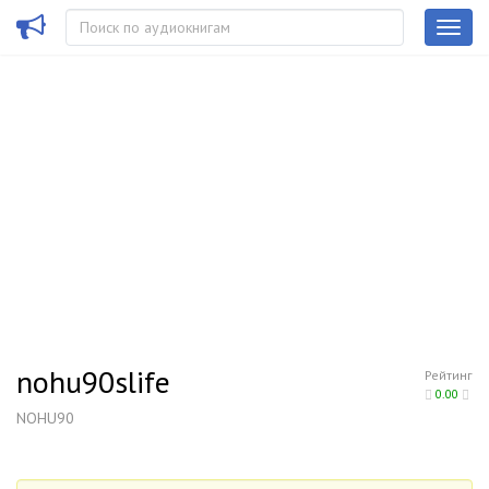
nohu90slife
Рейтинг
0.00
NOHU90