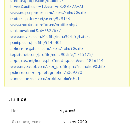
scholar.google.com/citations?
hl=en&authuser=1&user=eKz8Yt4AAAAJ
www.mapleprimes.com/users/nohu90slife
motion-gallery.net/users/979143
www.chordie.com/forum/profile.php?
section=about&id=2527657
www.muvizu.com/Profile/nohu90slife/Latest
pantip.com/profile/9345403
aphorismsgalore.com/users/nohu90slife
topsitenet.com/profile/nohu90slife/1735125/
app.gxbs.net/home.php?mod=space&uid=1836314
www.myebook.com/user_profile.php?id=nohu90slife
pxhere.com/en/photographer/5009270
sciencemission.com/profile/nohu90slife
Личное
Пол:
мужской
Дата рождения:
1 января 2000