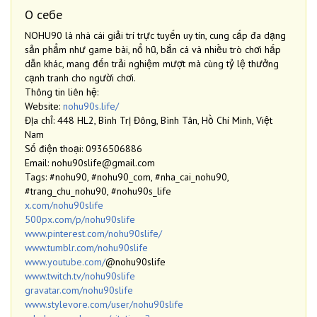
О себе
NOHU90 là nhà cái giải trí trực tuyến uy tín, cung cấp đa dạng
sản phẩm như game bài, nổ hũ, bắn cá và nhiều trò chơi hấp
dẫn khác, mang đến trải nghiệm mượt mà cùng tỷ lệ thưởng
cạnh tranh cho người chơi.
Thông tin liên hệ:
Website:
nohu90s.life/
Địa chỉ: 448 HL2, Bình Trị Đông, Bình Tân, Hồ Chí Minh, Việt
Nam
Số điện thoại: 0936506886
Email: nohu90slife@gmail.com
Tags: #nohu90, #nohu90_com, #nha_cai_nohu90,
#trang_chu_nohu90, #nohu90s_life
x.com/nohu90slife
500px.com/p/nohu90slife
www.pinterest.com/nohu90slife/
www.tumblr.com/nohu90slife
www.youtube.com/
@nohu90slife
www.twitch.tv/nohu90slife
gravatar.com/nohu90slife
www.stylevore.com/user/nohu90slife