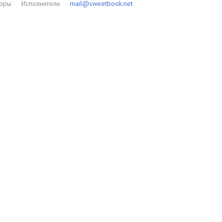
торы
Исполнители
mail@sweetbook.net