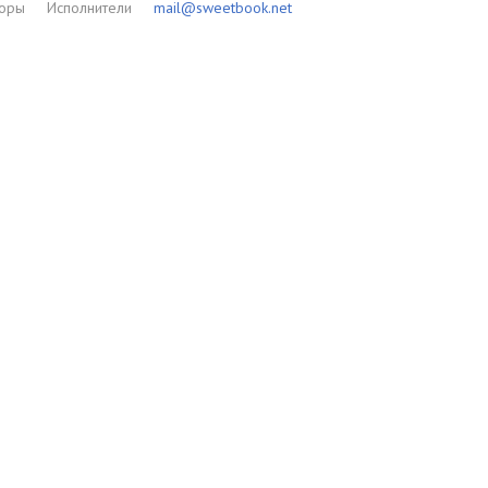
торы
Исполнители
mail@sweetbook.net