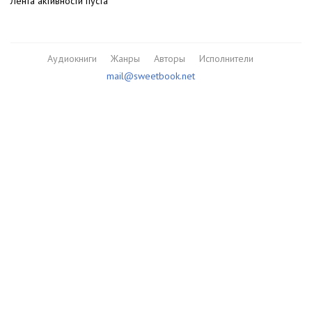
Лента активности пуста
Аудиокниги
Жанры
Авторы
Исполнители
mail@sweetbook.net