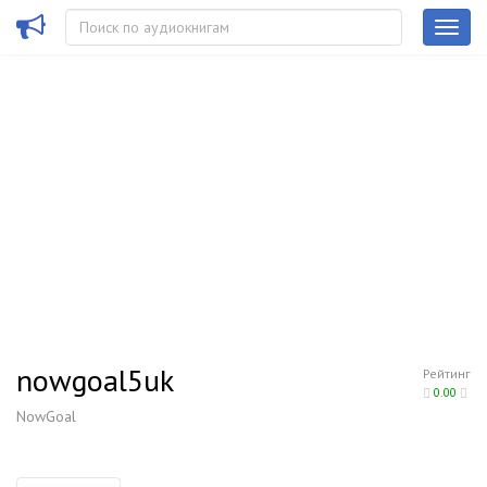
nowgoal5uk
Рейтинг
0.00
NowGoal