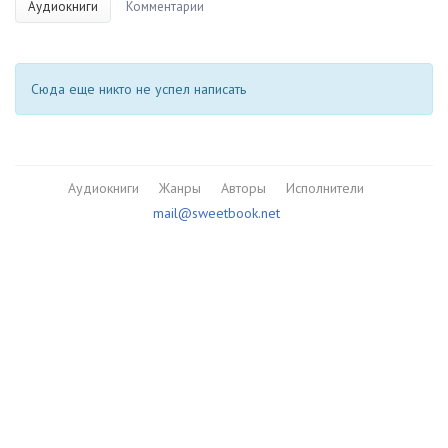
Аудиокниги
Комментарии
Сюда еще никто не успел написать
Аудиокниги
Жанры
Авторы
Исполнители
mail@sweetbook.net