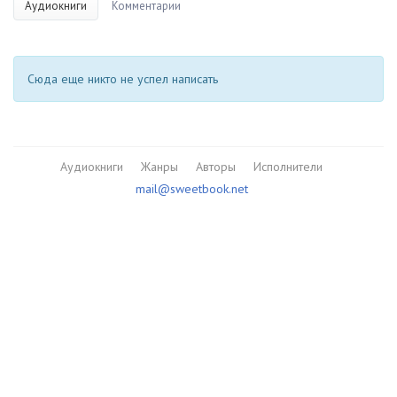
Аудиокниги
Комментарии
Сюда еще никто не успел написать
Аудиокниги
Жанры
Авторы
Исполнители
mail@sweetbook.net