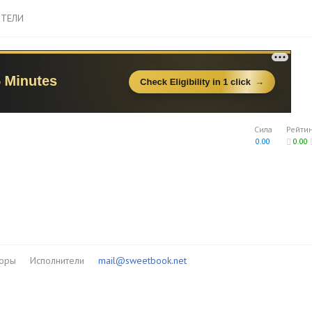
ТЕЛИ
Сила
Рейти
0.00
0.00
торы
Исполнители
mail@sweetbook.net