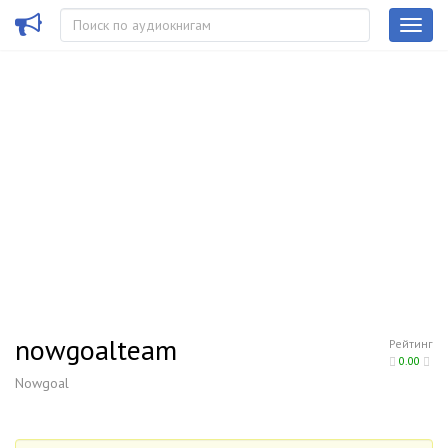
nowgoalteam
Рейтинг
0.00
Nowgoal