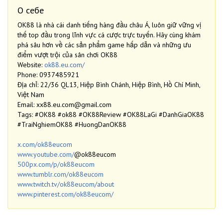
О себе
OK88 là nhà cái danh tiếng hàng đầu châu Á, luôn giữ vững vị
thế top đầu trong lĩnh vực cá cược trực tuyến. Hãy cùng khám
phá sâu hơn về các sản phẩm game hấp dẫn và những ưu
điểm vượt trội của sân chơi OK88
Website:
ok88.eu.com/
Phone: 0937485921
Địa chỉ: 22/36 QL13, Hiệp Bình Chánh, Hiệp Bình, Hồ Chí Minh,
Việt Nam
Email: xx88.eu.com@gmail.com
Tags: #OK88 #ok88 #OK88Review #OK88LaGi #DanhGiaOK88
#TraiNghiemOK88 #HuongDanOK88
x.com/ok88eucom
www.youtube.com/
@ok88eucom
500px.com/p/ok88eucom
www.tumblr.com/ok88eucom
www.twitch.tv/ok88eucom/about
www.pinterest.com/ok88eucom/