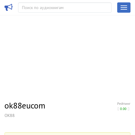
ok88eucom
Рейтинг
0.00
OK88