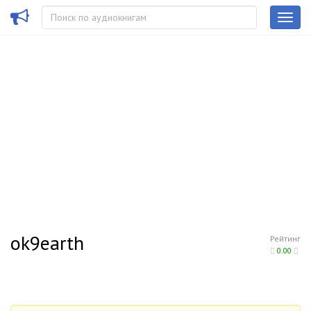
ok9earth
Рейтинг
0.00