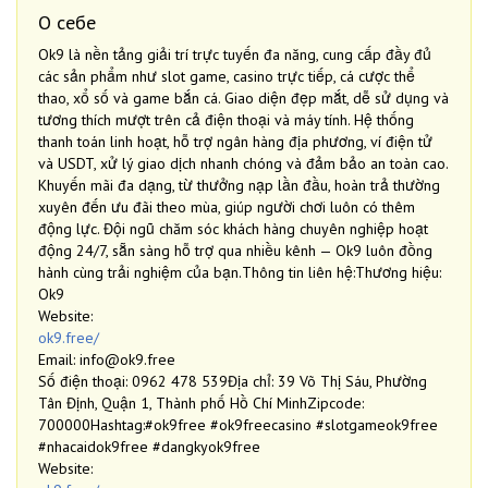
О себе
Ok9 là nền tảng giải trí trực tuyến đa năng, cung cấp đầy đủ
các sản phẩm như slot game, casino trực tiếp, cá cược thể
thao, xổ số và game bắn cá. Giao diện đẹp mắt, dễ sử dụng và
tương thích mượt trên cả điện thoại và máy tính. Hệ thống
thanh toán linh hoạt, hỗ trợ ngân hàng địa phương, ví điện tử
và USDT, xử lý giao dịch nhanh chóng và đảm bảo an toàn cao.
Khuyến mãi đa dạng, từ thưởng nạp lần đầu, hoàn trả thường
xuyên đến ưu đãi theo mùa, giúp người chơi luôn có thêm
động lực. Đội ngũ chăm sóc khách hàng chuyên nghiệp hoạt
động 24/7, sẵn sàng hỗ trợ qua nhiều kênh — Ok9 luôn đồng
hành cùng trải nghiệm của bạn.Thông tin liên hệ:Thương hiệu:
Ok9
Website:
ok9.free/
Email: info@ok9.free
Số điện thoại: 0962 478 539Địa chỉ: 39 Võ Thị Sáu, Phường
Tân Định, Quận 1, Thành phố Hồ Chí MinhZipcode:
700000Hashtag:#ok9free #ok9freecasino #slotgameok9free
#nhacaidok9free #dangkyok9free
Website: