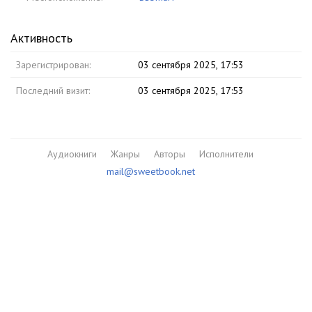
Активность
Зарегистрирован:
03 сентября 2025, 17:53
Последний визит:
03 сентября 2025, 17:53
Аудиокниги
Жанры
Авторы
Исполнители
mail@sweetbook.net