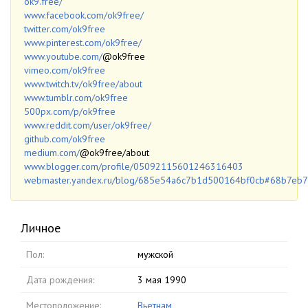
ok9.free/
www.facebook.com/ok9free/
twitter.com/ok9free
www.pinterest.com/ok9free/
www.youtube.com/
@ok9free
vimeo.com/ok9free
www.twitch.tv/ok9free/about
www.tumblr.com/ok9free
500px.com/p/ok9free
www.reddit.com/user/ok9free/
github.com/ok9free
medium.com/
@ok9free/about
www.blogger.com/profile/05092115601246316403
webmaster.yandex.ru/blog/685e54a6c7b1d500164bf0cb#68b7e
Личное
Пол:
мужской
Дата рождения:
3 мая 1990
Местоположение:
Вьетнам