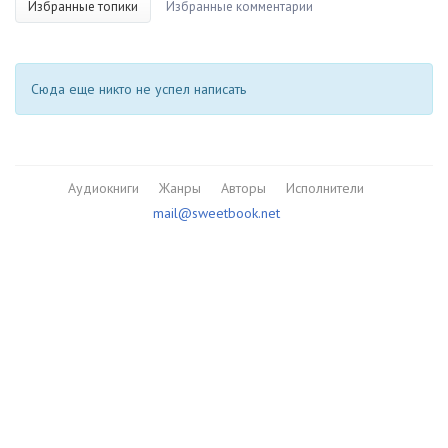
Избранные топики
Избранные комментарии
Сюда еще никто не успел написать
Аудиокниги
Жанры
Авторы
Исполнители
mail@sweetbook.net