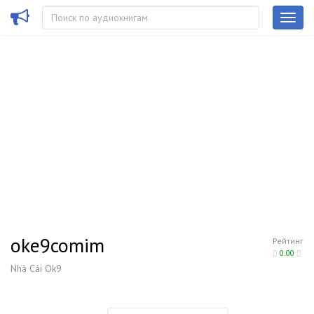
oke9comim
Рейтинг
0.00
Nhà Cái Ok9