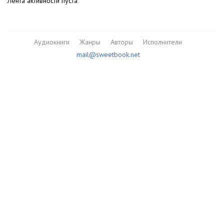
Лента активности пуста
Аудиокниги
Жанры
Авторы
Исполнители
mail@sweetbook.net