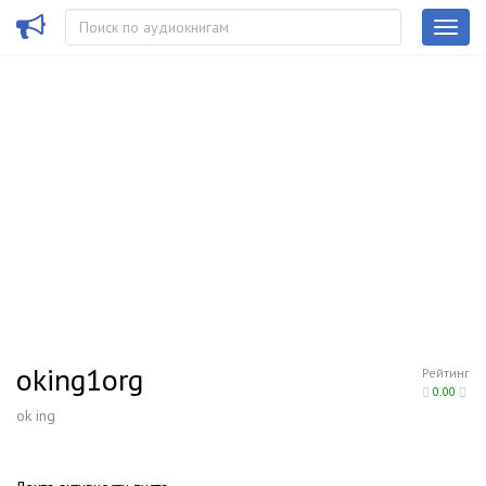
oking1org
Рейтинг
0.00
ok ing