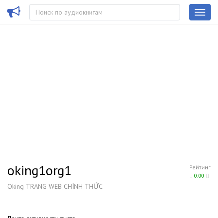
oking1org1
Рейтинг
0.00
Oking TRANG WEB CHÍNH THỨC