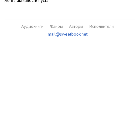
Лента активности пуста
Аудиокниги
Жанры
Авторы
Исполнители
mail@sweetbook.net