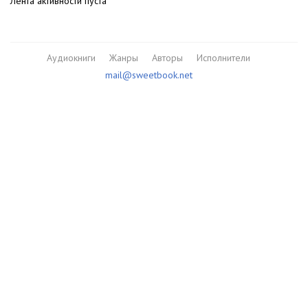
Лента активности пуста
Аудиокниги
Жанры
Авторы
Исполнители
mail@sweetbook.net