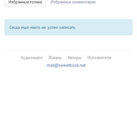
Избранные топики
Избранные комментарии
Сюда еще никто не успел написать
Аудиокниги
Жанры
Авторы
Исполнители
mail@sweetbook.net