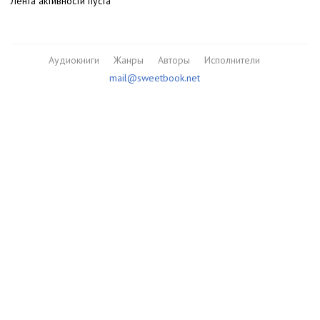
Лента активности пуста
Аудиокниги
Жанры
Авторы
Исполнители
mail@sweetbook.net