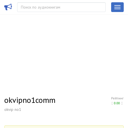
okvipno1comm
Рейтинг
0.00
okvip no1