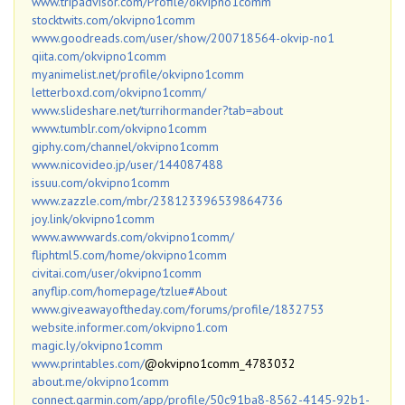
www.tripadvisor.com/Profile/okvipno1comm
stocktwits.com/okvipno1comm
www.goodreads.com/user/show/200718564-okvip-no1
qiita.com/okvipno1comm
myanimelist.net/profile/okvipno1comm
letterboxd.com/okvipno1comm/
www.slideshare.net/turrihormander?tab=about
www.tumblr.com/okvipno1comm
giphy.com/channel/okvipno1comm
www.nicovideo.jp/user/144087488
issuu.com/okvipno1comm
www.zazzle.com/mbr/238123396539864736
joy.link/okvipno1comm
www.awwwards.com/okvipno1comm/
fliphtml5.com/home/okvipno1comm
civitai.com/user/okvipno1comm
anyflip.com/homepage/tzlue#About
www.giveawayoftheday.com/forums/profile/1832753
website.informer.com/okvipno1.com
magic.ly/okvipno1comm
www.printables.com/
@okvipno1comm_4783032
about.me/okvipno1comm
connect.garmin.com/app/profile/50c91ba8-8562-4145-92b1-