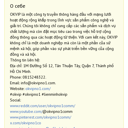
О себе
OKVIP là một công ty truyền thông hàng đầu với mạng lưới
hoạt động rộng khắp trong lĩnh vực sản phẩm công nghệ và
giải trí. Chúng tôi không chỉ cung cấp các sản phẩm và dịch vụ
chất lượng mà còn đặt mục tiêu cao trong việc hỗ trợ cộng
đồng thông qua các hoạt động từ thiện. Với cam kết này, OKVIP
không chỉ là một doanh nghiệp mà còn là một phần của sứ
mệnh xã hội, góp phần vào sự phát triển bền vững của cộng
đồng và xã hội.
Thông tin liên hệ:
Địa chỉ: 1M Đường Số 12, Tân Thuận Tây, Quận 7, Thành phố
Hồ Chí Minh.
Phone: 0815248322.
Email: info@okvipno1.com.
Website:
okvipno1.com/
#okvip #okvipno1 #lienminhokvip
Social:
www.reddit.com/user/okvipno1comm/
www.youtube.com/
@okvipno1comm
www.pinterest.com/okvipno1comm/
x.com/okvipno1co