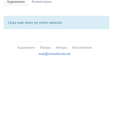
Аудиокниги
Комментарии
Сюда еще никто не успел написать
Аудиокниги
Жанры
Авторы
Исполнители
mail@sweetbook.net