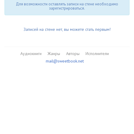
Для возможности оставлять записи на стене необходимо
зарегистрироваться.
Записей на стене нет, вы можете стать первым!
Аудиокниги
Жанры
Авторы
Исполнители
mail@sweetbook.net