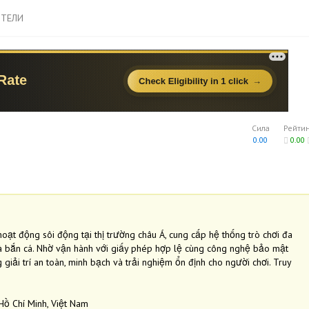
ТЕЛИ
Сила
Рейти
0.00
0.00
hoạt động sôi động tại thị trường châu Á, cung cấp hệ thống trò chơi đa
và bắn cá. Nhờ vận hành với giấy phép hợp lệ cùng công nghệ bảo mật
giải trí an toàn, minh bạch và trải nghiệm ổn định cho người chơi. Truy
 Hồ Chí Minh, Việt Nam