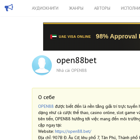
АУДИОКНИГИ
ЖАНРЫ
АВТОРЫ
ИСПОЛНИ
open88bet
Nhà cái OPEN88
О себе
OPEN88
được biết đến là nền tảng giải trí trực tuyến 
dạng như cá cược thể thao, casino online, slot game 
tiên tiến, OPEN88 hướng tới việc mang đến môi trường 
cập ngay tại:
Website:
https://open88.bet/
Địa chỉ: 907B Đ. Âu Cơ, khu phố 7, Tân Phú, Thành phố