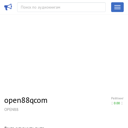
open88qcom
Рейтинг
0.00
OPEN88