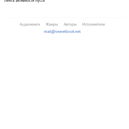
Лента активности пуста
Аудиокниги
Жанры
Авторы
Исполнители
mail@sweetbook.net